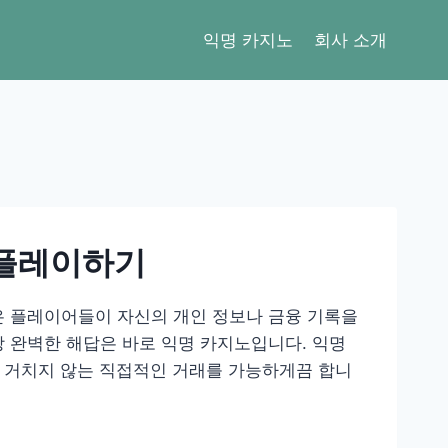
익명 카지노
회사 소개
 플레이하기
은 플레이어들이 자신의 개인 정보나 금융 기록을
 완벽한 해답은 바로 익명 카지노입니다. 익명
을 거치지 않는 직접적인 거래를 가능하게끔 합니