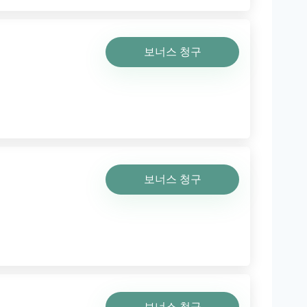
보너스 청구
보너스 청구