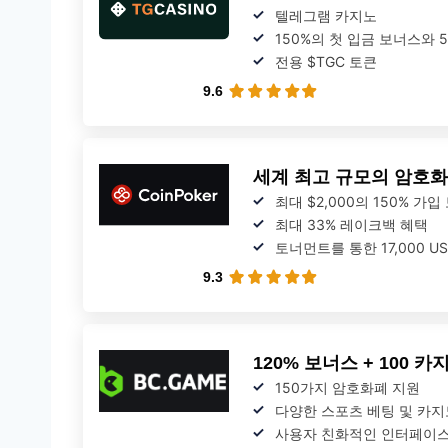
텔레그램 카지노
150%의 첫 입금 보너스와 
전용 $TGC 토큰
9.6
세계 최고 규모의 암호
최대 $2,000의 150% 가
최대 33% 레이크백 혜택
토너먼트를 통한 17,000 
9.3
120% 보너스 + 100
150가지 암호화폐 지원
다양한 스포츠 베팅 및 카지
사용자 친화적인 인터페이