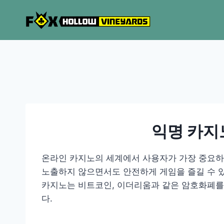
Skip
to
content
익명 카지
온라인 카지노의 세계에서 사용자가 가장 중요하
노출하지 않으면서도 안전하게 게임을 즐길 수 있
카지노는 비트코인, 이더리움과 같은 암호화폐를 
다.