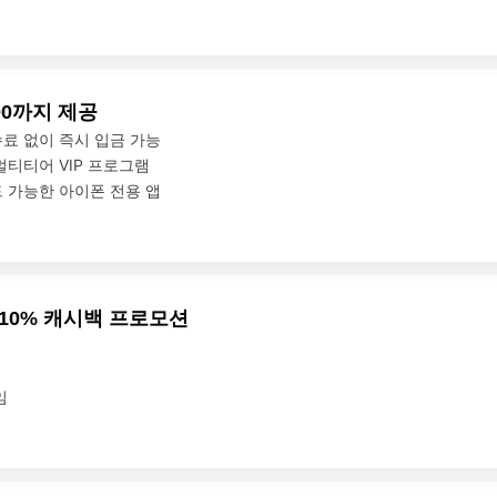
500까지 제공
료 없이 즉시 입금 가능
티티어 VIP 프로그램
 가능한 아이폰 전용 앱
 10% 캐시백 프로모션
음
임