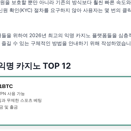
원을 보호할 뿐만 아니라 기존의 방식보다 훨씬 빠른 속도와
원 확인(KYC) 절차를 요구하지 않아 사용자는 몇 번의 클
어들을 위하여 2026년 최고의 익명 카지노 플랫폼들을 심
 즐길 수 있는 구체적인 방법을 안내하기 위해 작성하였습니
명 카지노 TOP 12
1BTC
VPN 사용 가능
게임과 무제한 스포츠 베팅
금 및 출금