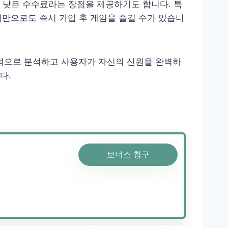
 낮은 수수료라는 장점을 제공하기도 합니다. 특
릭만으로도 즉시 가입 후 게임을 즐길 수가 있습니
층적으로 분석하고 사용자가 자신의 신원을 완벽하
다.
보너스 청구