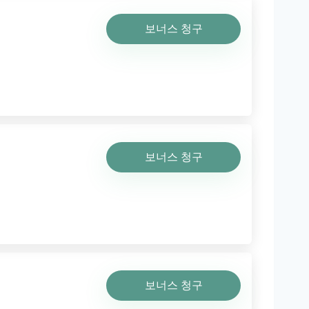
보너스 청구
보너스 청구
보너스 청구