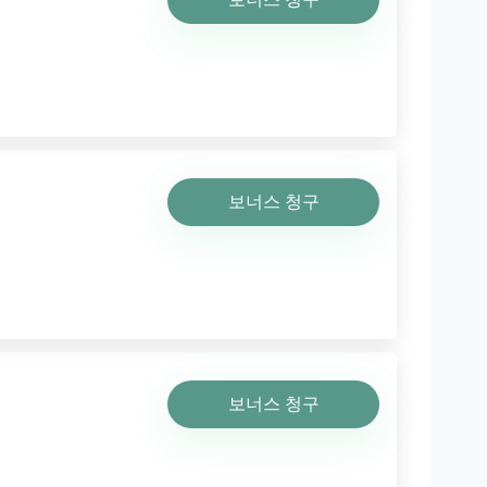
보너스 청구
보너스 청구
보너스 청구