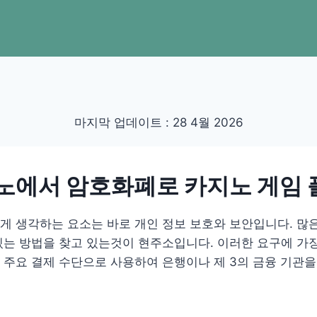
마지막 업데이트 :
28 4월 2026
노에서 암호화폐로 카지노 게임
게 생각하는 요소는 바로 개인 정보 보호와 보안입니다. 많
는 방법을 찾고 있는것이 현주소입니다. 이러한 요구에 가장
주요 결제 수단으로 사용하여 은행이나 제 3의 금융 기관